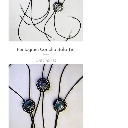
Pentagram Concho Bolo Tie
Precio
USD 65.00