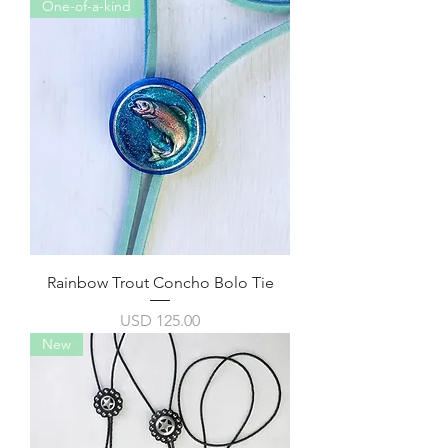
One-of-a-kind
Rainbow Trout Concho Bolo Tie
Precio
USD 125.00
New