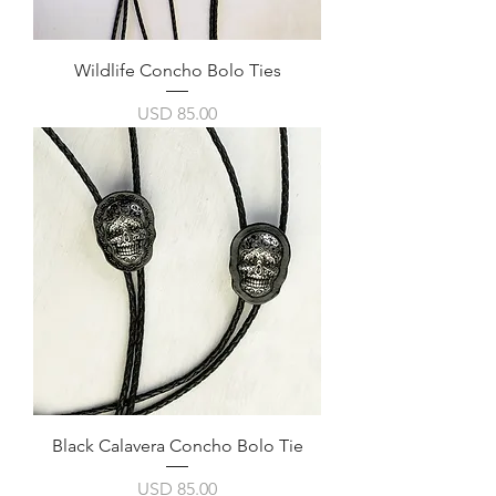
Wildlife Concho Bolo Ties
Precio
USD 85.00
Black Calavera Concho Bolo Tie
Precio
USD 85.00