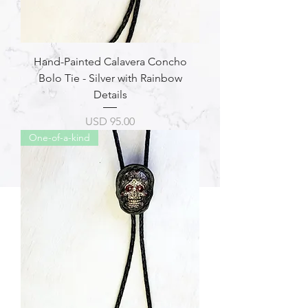
Hand-Painted Calavera Concho
Bolo Tie - Silver with Rainbow
Details
Precio
USD 95.00
One-of-a-kind