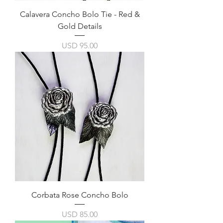
Calavera Concho Bolo Tie - Red &
Gold Details
Precio
USD 95.00
Corbata Rose Concho Bolo
Precio
USD 85.00