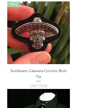
New
Sombrero Calavera Concho Bolo
Tie
Precio
USD 75.00